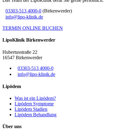
Das Team der LipoKlinik berät Sie gerne persönlich.
03303-513 4000-0
(Birkenwerder)
info@lipo-klinik.de
TERMIN ONLINE BUCHEN
Lipo
Klinik
Birkenwerder
Hubertusstraße 22
16547 Birkenwerder
03303-513 4000-0
info@lipo-klinik.de
Lipödem
Was ist ein Lipödem?
Lipödem Symptome
Lipödem Stadien
Lipödem Behandlung
Über uns