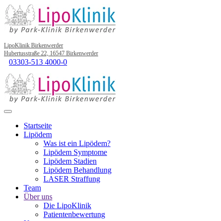
LipoKlinik Birkenwerder
Hubertusstraße 22, 16547 Birkenwerder
03303-513 4000-0
Startseite
Lipödem
Was ist ein Lipödem?
Lipödem Symptome
Lipödem Stadien
Lipödem Behandlung
LASER Straffung
Team
Über uns
Die LipoKlinik
Patientenbewertung